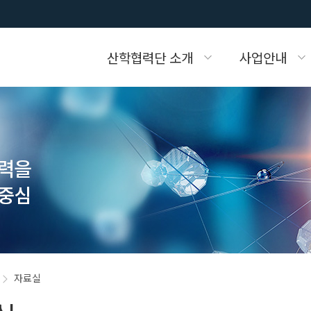
산학협력단 소개
사업안내
산학협력단 소개
참여방법
전문가DB
사업·연구과제 안내
조직도
주요사업
기술지원
자료실
자료실