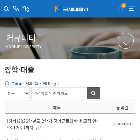
6
센
관
터/
련
부
사
취·창업지원센터
이메일무단수집거부
국제대학교 입학안내
무선인터넷이용안내
서
이
트
학술정보원
포탈사이트
학생생활관
증명발급사이트
커뮤니티
국제교류센터
국제무인항공
산학협력단
KOOKJE UNIVERSITY
평생교육원
교수학습지원센터
장학·대출
(
1
/
98
Page)
Total :
980
검
색
제목
등록일
[장학]2026학년도 2학기 국가근로장학생 모집 안내
2026-08-03
~8.12(수)까지