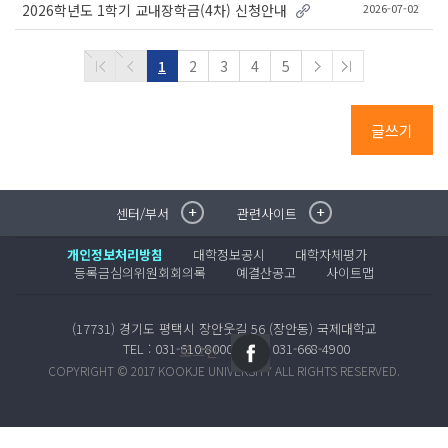
2026-07-02
2026학년도 1학기 교내장학금(4차) 신청안내
1
2
3
4
5
글쓰기
센터/부서
관련사이트
취·창업지원센터
이메일무단수집거부
국제대학교 입학안내
무선인터넷이용안내
개인정보처리방침
대학정보공시
대학자체평가
학술정보원
포탈사이트
등록금심의위원회회의록
예결산공고
사이트맵
학생생활관
증명발급사이트
국제교류센터
국제무인항공
(17731) 경기도 평택시 장안웃길 56 (장안동) 국제대학교
산학협력단
TEL : 031-610-8000
FAX : 031-668-4900
로그인
평생교육원
COPYRIGHT © 2017 KOOKJE UNIVERSITY ALL RIGHTS RESERVED.
교수학습지원센터